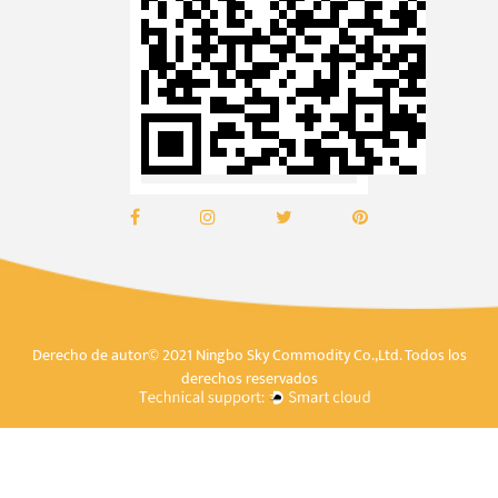
Derecho de autor© 2021 Ningbo Sky Commodity Co.,Ltd. Todos los
derechos reservados