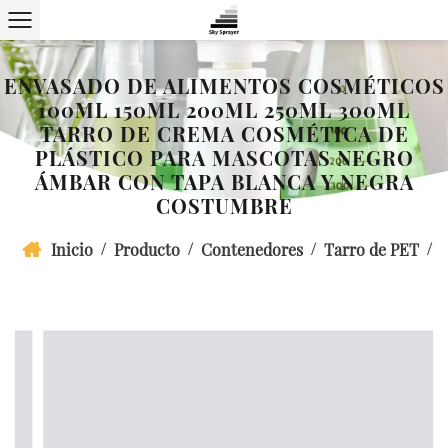
ENVASADO DE ALIMENTOS COSMÉTICOS
100ML 150ML 200ML 250ML 300ML
TARRO DE CREMA COSMÉTICA DE
PLÁSTICO PARA MASCOTAS NEGRO
ÁMBAR CON TAPA BLANCA Y NEGRA
COSTUMBRE
/
/
/
/
Inicio
Producto
Contenedores
Tarro de PET
Envasado de alimentos cosméticos 100ml 150ml 200ml
250ml 300ml tarro de crema cosmética de plástico para
mascotas negro ámbar con tapa blanca y negra