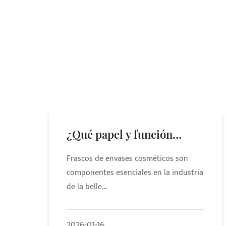
¿Qué papel y función
juegan los frascos de
Frascos de envases cosméticos son
envases de cosméticos en
componentes esenciales en la industria
de la belle...
los envases de cosméticos?
2026-01-16