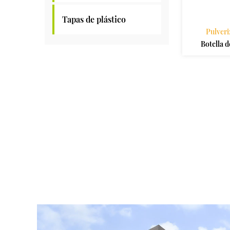
Tapas de plástico
Pulveri
Botella d
ml con ro
de pistola