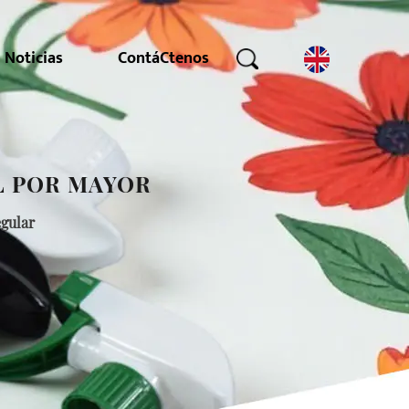
Noticias
ContáCtenos
L POR MAYOR
egular