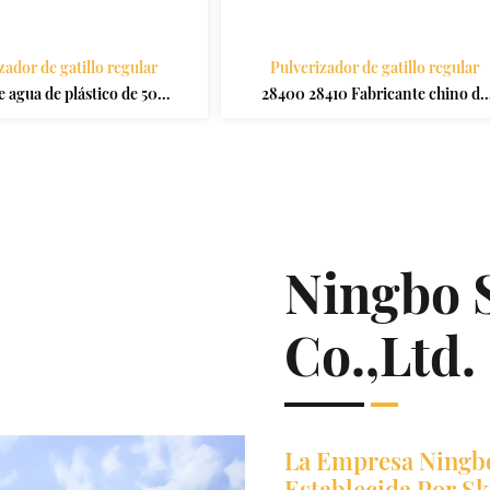
zador de gatillo regular
Pulverizador de gatillo regular
e agua de plástico de 500
28400 28410 Fabricante chino de
ciador de gatillo; Botella
alta calidad Pulverizador de gatill
 pulverizadora con gatillo
de jardín de plástico de niebla fin
de 750 ml
Ningbo 
Co.,Ltd.
La Empresa Ningbo
Establecida Por S