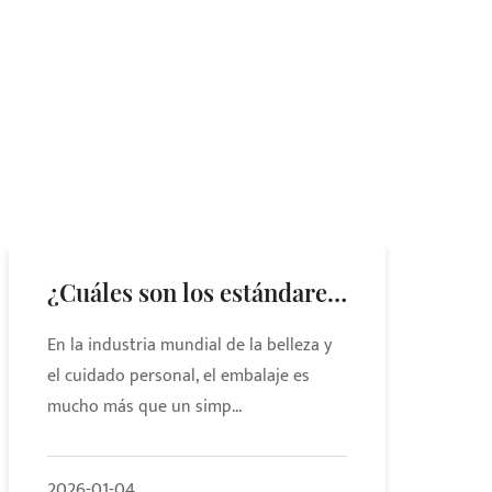
¿Cuáles son los estándares
para seleccionar la
En la industria mundial de la belleza y
capacidad y el tamaño de
el cuidado personal, el embalaje es
mucho más que un simp...
los frascos para envases de
cosméticos?
2026-01-04