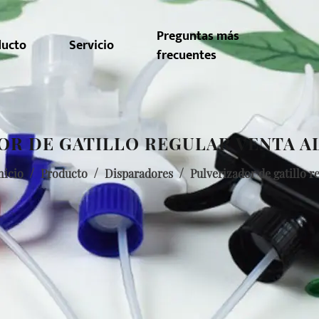
Preguntas más
ducto
Servicio
frecuentes
OR DE GATILLO REGULAR VENTA A
/
/
/
nicio
Producto
Disparadores
Pulverizador de gatillo r