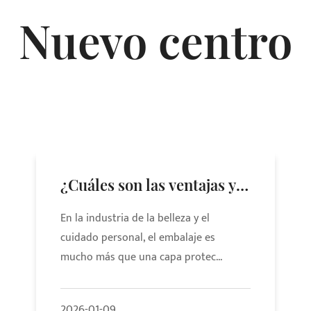
Nuevo centro
¿Cuáles son las ventajas y
desventajas de los
En la industria de la belleza y el
diferentes materiales
cuidado personal, el embalaje es
mucho más que una capa protec...
utilizados en los frascos
para envases de
2026-01-09