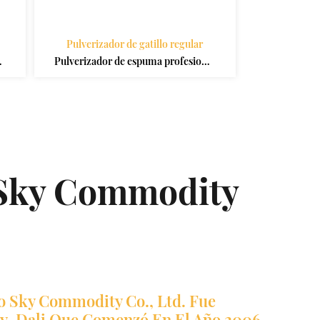
Pulverizador de gatillo regular
Pulverizador de espuma profesional
o
28 400 28 410 rociador de gatillo
a
bomba boquilla de espuma limpieza
de cocina spray de espuma
Sky Commodity
 Sky Commodity Co., Ltd. Fue
ky-Dali Que Comenzó En El Año 2006.