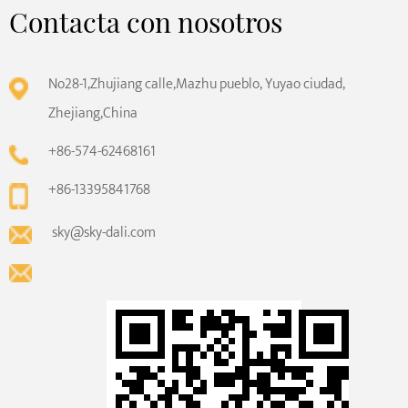
Contacta con nosotros
No28-1,Zhujiang calle,Mazhu pueblo, Yuyao ciudad,
Zhejiang,China
+86-574-62468161
+86-13395841768
sky@sky-dali.com