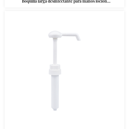
Boquilla larga desinfectante para manos loción
dispensador bomba con tres agujeros spray