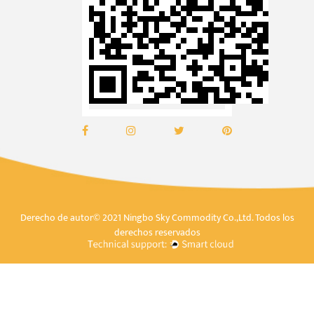
Derecho de autor© 2021 Ningbo Sky Commodity Co.,Ltd. Todos los
derechos reservados