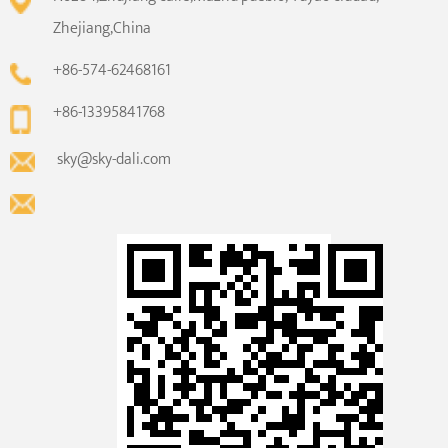
Zhejiang,China
+86-574-62468161
+86-13395841768
sky@sky-dali.com