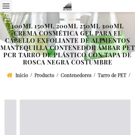
100ML 150ML 200ML 250ML 300ML
CREMA COSMÉTICA GEL PARA EL
CABELLO EXFOLIANTE DE ALIMENTOS
MANTEQUILLA CONTENEDOR ÁMBAR PET
PCR TARRO DE PLÁSTICO CON TAPA DE
ROSCA NEGRA COSTUMBRE
/
/
/
/
Inicio
Producto
Contenedores
Tarro de PET
100ml 150ml 200ml 250ml 300ml Crema cosmética gel para
el cabello exfoliante de alimentos mantequilla contenedor
ámbar PET PCR tarro de plástico con tapa de rosca negra