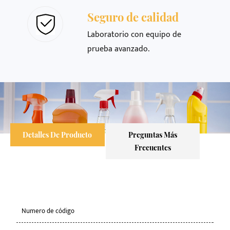
Seguro de calidad
Laboratorio con equipo de
prueba avanzado.
Detalles De Producto
Preguntas Más
Frecuentes
Numero de código
KY-