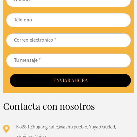
ENVIAR AHORA
Contacta con nosotros
No28-1,Zhujiang calle,Mazhu pueblo, Yuyao ciudad,
Zhejiang,China