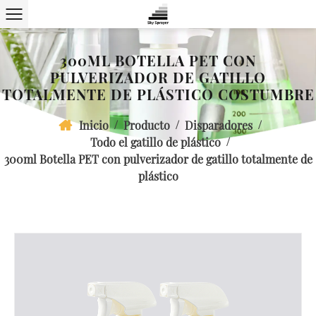
300ML BOTELLA PET CON
PULVERIZADOR DE GATILLO
TOTALMENTE DE PLÁSTICO COSTUMBRE
/
/
/
Inicio
Producto
Disparadores
/
Todo el gatillo de plástico
300ml Botella PET con pulverizador de gatillo totalmente de
plástico