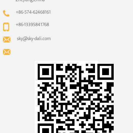
+86-574-62468161
+86-13395841768
sky@sky-dali.com