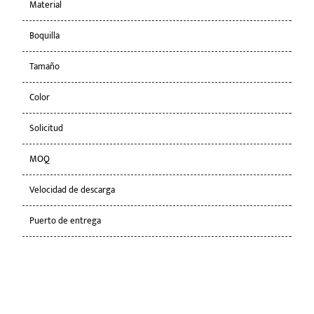
Material
PP/
Boquilla
roci
Tamaño
28/
Color
Per
Solicitud
Jard
MOQ
100
Velocidad de descarga
1.2-
Puerto de entrega
Nin